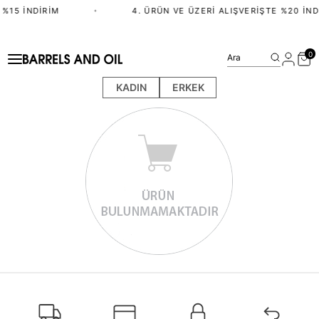
 %15 İNDIRIM
•
4. ÜRÜN VE ÜZERI ALIŞVERIŞTE %20 İND
0
Ara
KADIN
ERKEK