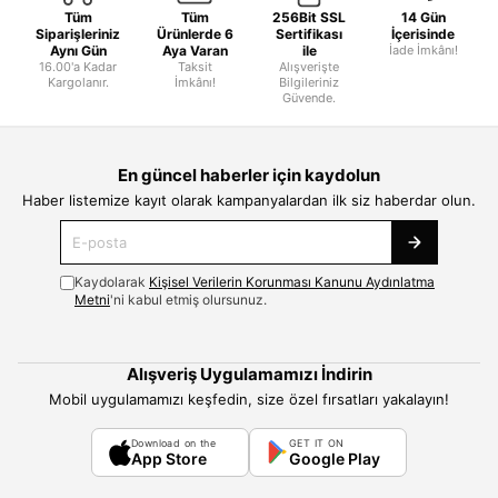
Tüm
Tüm
256Bit SSL
14 Gün
Siparişleriniz
Ürünlerde 6
Sertifikası
İçerisinde
Aynı Gün
Aya Varan
ile
İade İmkânı!
16.00'a Kadar
Taksit
Alışverişte
Kargolanır.
İmkânı!
Bilgileriniz
Güvende.
En güncel haberler için kaydolun
Haber listemize kayıt olarak kampanyalardan ilk siz haberdar olun.
Kaydolarak
Kişisel Verilerin Korunması Kanunu Aydınlatma
Metni
'ni kabul etmiş olursunuz.
Alışveriş Uygulamamızı İndirin
Mobil uygulamamızı keşfedin, size özel fırsatları yakalayın!
Download on the
GET IT ON
App Store
Google Play