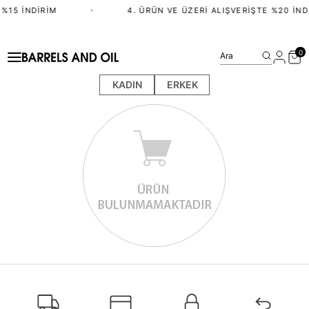
%15 İNDIRIM
•
4. ÜRÜN VE ÜZERI ALIŞVERIŞTE %20 İND
0
Ara
KADIN
ERKEK