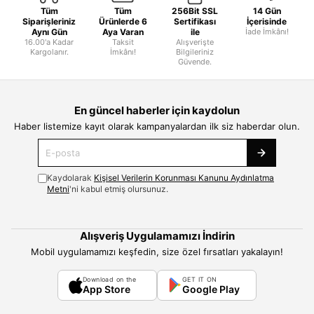
Tüm
Tüm
256Bit SSL
14 Gün
Siparişleriniz
Ürünlerde 6
Sertifikası
İçerisinde
Aynı Gün
Aya Varan
ile
İade İmkânı!
16.00'a Kadar
Taksit
Alışverişte
Kargolanır.
İmkânı!
Bilgileriniz
Güvende.
En güncel haberler için kaydolun
Haber listemize kayıt olarak kampanyalardan ilk siz haberdar olun.
Kaydolarak
Kişisel Verilerin Korunması Kanunu Aydınlatma
Metni
'ni kabul etmiş olursunuz.
Alışveriş Uygulamamızı İndirin
Mobil uygulamamızı keşfedin, size özel fırsatları yakalayın!
Download on the
GET IT ON
App Store
Google Play