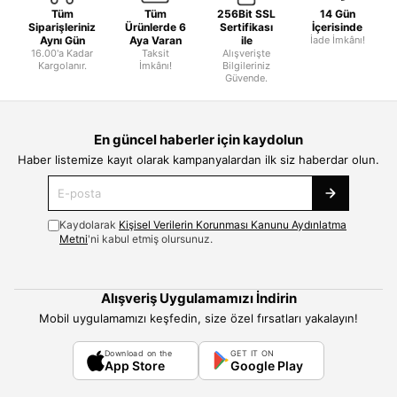
Tüm
Tüm
256Bit SSL
14 Gün
Siparişleriniz
Ürünlerde 6
Sertifikası
İçerisinde
Aynı Gün
Aya Varan
ile
İade İmkânı!
16.00'a Kadar
Taksit
Alışverişte
Kargolanır.
İmkânı!
Bilgileriniz
Güvende.
En güncel haberler için kaydolun
Haber listemize kayıt olarak kampanyalardan ilk siz haberdar olun.
Kaydolarak
Kişisel Verilerin Korunması Kanunu Aydınlatma
Metni
'ni kabul etmiş olursunuz.
Alışveriş Uygulamamızı İndirin
Mobil uygulamamızı keşfedin, size özel fırsatları yakalayın!
Download on the
GET IT ON
App Store
Google Play