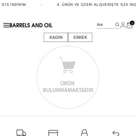
 %15 İNDIRIM
•
4. ÜRÜN VE ÜZERI ALIŞVERIŞTE %20 İND
0
Ara
KADIN
ERKEK