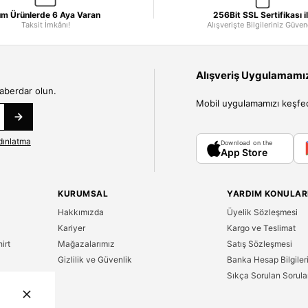
m Ürünlerde 6 Aya Varan
256Bit SSL Sertifikası i
Taksit İmkânı!
Alışverişte Bilgileriniz Güve
Alışveriş Uygulamamızı
haberdar olun.
Mobil uygulamamızı keşfedin
dınlatma
Download on the
App Store
KURUMSAL
YARDIM KONULAR
Hakkımızda
Üyelik Sözleşmesi
Kariyer
Kargo ve Teslimat
irt
Mağazalarımız
Satış Sözleşmesi
Gizlilik ve Güvenlik
Banka Hesap Bilgiler
Sıkça Sorulan Sorula
n