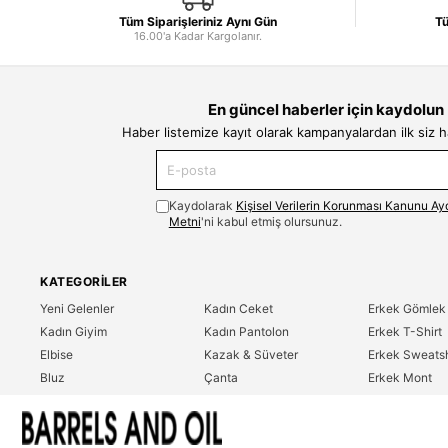
Tüm Siparişleriniz Aynı Gün
Tü
16.00'a Kadar Kargolanır.
En güncel haberler için kaydolun
Haber listemize kayıt olarak kampanyalardan ilk siz 
Kaydolarak
Kişisel Verilerin Korunması Kanunu Ay
Metni
'ni kabul etmiş olursunuz.
KATEGORILER
Yeni Gelenler
Kadın Ceket
Erkek Gömlek
Kadın Giyim
Kadın Pantolon
Erkek T-Shirt
Elbise
Kazak & Süveter
Erkek Sweatsh
Bluz
Çanta
Erkek Mont
Gömlek
Parfüm
Erkek Ceket
T-Shirt
Erkek Giyim
Erkek Pantolo
Sweatshirt
Çok Satanlar
İndirim