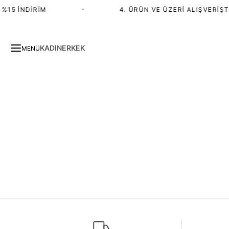
%15 İNDIRIM
•
4. ÜRÜN VE ÜZERI ALIŞVERIŞT
KADIN
ERKEK
MENÜ