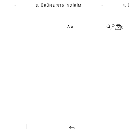
•
3. ÜRÜNE %15 İNDIRIM
•
4. 
Ara
0