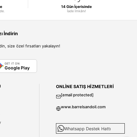
le
14 Gün İçerisinde
nde.
İade İmkânı!
 İndirin
, size özel fırsatları yakalayın!
GET IT ON
Google Play
I
ONLINE SATIŞ HIZMETLERI
[email protected]
www.barrelsandoil.com
i
r
Whatsapp Destek Hattı