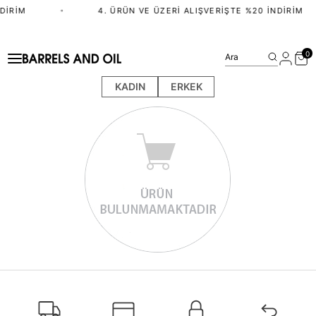
DIRIM
•
4. ÜRÜN VE ÜZERI ALIŞVERIŞTE %20 İNDIRIM
0
Ara
KADIN
ERKEK