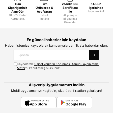
Tüm
Tüm
256Bit SSL
14 Gün
Siparişleriniz
Ürünlerde 6
Sertifikası
İçerisinde
Aynı Gün
Aya Varan
ile
İade İmkânı!
16.00'a Kadar
Taksit
Alışverişte
Kargolanır.
İmkânı!
Bilgileriniz
Güvende.
En güncel haberler için kaydolun
Haber listemize kayıt olarak kampanyalardan ilk siz haberdar olun.
Kaydolarak
Kişisel Verilerin Korunması Kanunu Aydınlatma
Metni
'ni kabul etmiş olursunuz.
Alışveriş Uygulamamızı İndirin
Mobil uygulamamızı keşfedin, size özel fırsatları yakalayın!
Download on the
GET IT ON
App Store
Google Play