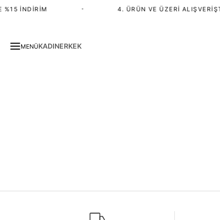
 %15 İNDIRIM
•
4. ÜRÜN VE ÜZERI ALIŞVERIŞT
KADIN
ERKEK
MENÜ