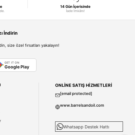
le
14 Gün İçerisinde
nde.
İade İmkânı!
 İndirin
, size özel fırsatları yakalayın!
GET IT ON
Google Play
I
ONLINE SATIŞ HIZMETLERI
[email protected]
www.barrelsandoil.com
i
r
Whatsapp Destek Hattı