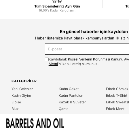
Tüm Siparişleriniz Aynı Gün
Tü
16.00'a Kadar Kargolanır.
En güncel haberler için kaydolun
Haber listemize kayıt olarak kampanyalardan ilk siz 
Kaydolarak
Kişisel Verilerin Korunması Kanunu Ay
Metni
'ni kabul etmiş olursunuz.
KATEGORILER
Yeni Gelenler
Kadın Ceket
Erkek Gömlek
Kadın Giyim
Kadın Pantolon
Erkek T-Shirt
Elbise
Kazak & Süveter
Erkek Sweatsh
Bluz
Çanta
Erkek Mont
Gömlek
Parfüm
Erkek Ceket
T-Shirt
Erkek Giyim
Erkek Pantolo
Sweatshirt
Çok Satanlar
İndirim