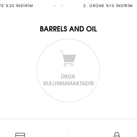
E %20 İNDIRIM
•
•
2.⁠ ⁠ÜRÜNE %10 İNDIRIM