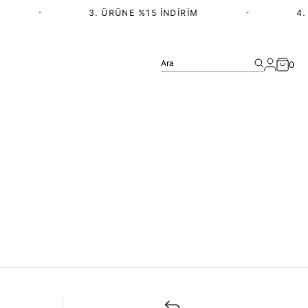
•
3. ÜRÜNE %15 İNDIRIM
•
4. 
Ara
0