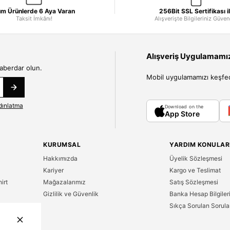
m Ürünlerde 6 Aya Varan
256Bit SSL Sertifikası i
Taksit İmkânı!
Alışverişte Bilgileriniz Güve
Alışveriş Uygulamamızı
haberdar olun.
Mobil uygulamamızı keşfedin
dınlatma
Download on the
App Store
KURUMSAL
YARDIM KONULAR
Hakkımızda
Üyelik Sözleşmesi
Kariyer
Kargo ve Teslimat
irt
Mağazalarımız
Satış Sözleşmesi
Gizlilik ve Güvenlik
Banka Hesap Bilgiler
Sıkça Sorulan Sorula
n