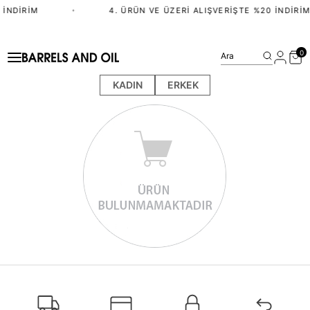
 İNDIRIM
•
4. ÜRÜN VE ÜZERI ALIŞVERIŞTE %20 İNDIRIM
0
Ara
KADIN
ERKEK