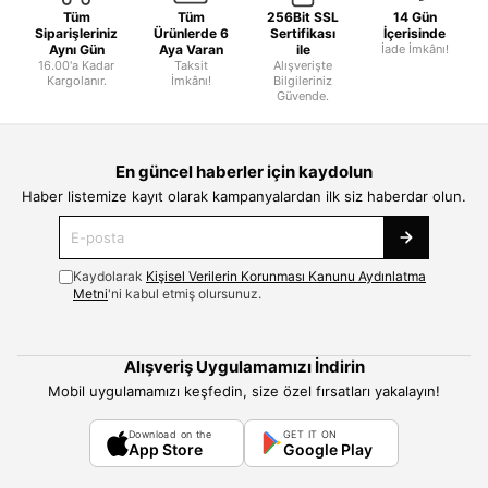
Tüm
Tüm
256Bit SSL
14 Gün
Siparişleriniz
Ürünlerde 6
Sertifikası
İçerisinde
Aynı Gün
Aya Varan
ile
İade İmkânı!
16.00'a Kadar
Taksit
Alışverişte
Kargolanır.
İmkânı!
Bilgileriniz
Güvende.
En güncel haberler için kaydolun
Haber listemize kayıt olarak kampanyalardan ilk siz haberdar olun.
Kaydolarak
Kişisel Verilerin Korunması Kanunu Aydınlatma
Metni
'ni kabul etmiş olursunuz.
Alışveriş Uygulamamızı İndirin
Mobil uygulamamızı keşfedin, size özel fırsatları yakalayın!
Download on the
GET IT ON
App Store
Google Play