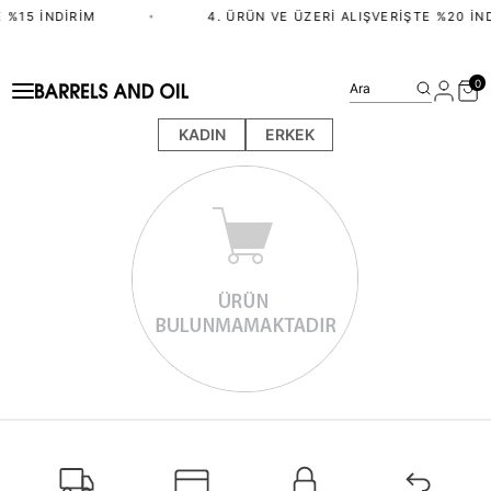
 %15 İNDIRIM
•
4. ÜRÜN VE ÜZERI ALIŞVERIŞTE %20 İN
0
Ara
KADIN
ERKEK