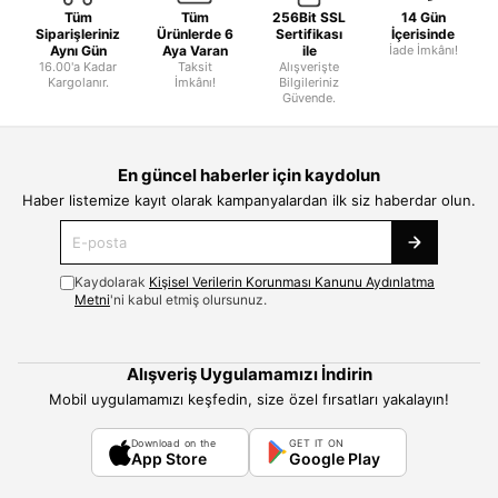
Tüm
Tüm
256Bit SSL
14 Gün
Siparişleriniz
Ürünlerde 6
Sertifikası
İçerisinde
Aynı Gün
Aya Varan
ile
İade İmkânı!
16.00'a Kadar
Taksit
Alışverişte
Kargolanır.
İmkânı!
Bilgileriniz
Güvende.
En güncel haberler için kaydolun
Haber listemize kayıt olarak kampanyalardan ilk siz haberdar olun.
Kaydolarak
Kişisel Verilerin Korunması Kanunu Aydınlatma
Metni
'ni kabul etmiş olursunuz.
Alışveriş Uygulamamızı İndirin
Mobil uygulamamızı keşfedin, size özel fırsatları yakalayın!
Download on the
GET IT ON
App Store
Google Play