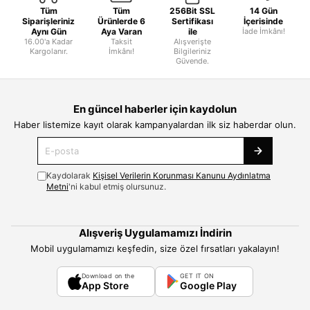
Tüm
Tüm
256Bit SSL
14 Gün
Siparişleriniz
Ürünlerde 6
Sertifikası
İçerisinde
Aynı Gün
Aya Varan
ile
İade İmkânı!
16.00'a Kadar
Taksit
Alışverişte
Kargolanır.
İmkânı!
Bilgileriniz
Güvende.
En güncel haberler için kaydolun
Haber listemize kayıt olarak kampanyalardan ilk siz haberdar olun.
Kaydolarak
Kişisel Verilerin Korunması Kanunu Aydınlatma
Metni
'ni kabul etmiş olursunuz.
Alışveriş Uygulamamızı İndirin
Mobil uygulamamızı keşfedin, size özel fırsatları yakalayın!
Download on the
GET IT ON
App Store
Google Play