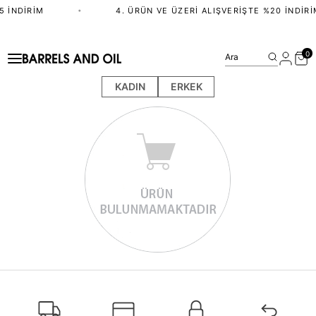
5 İNDIRIM
•
4. ÜRÜN VE ÜZERI ALIŞVERIŞTE %20 İNDIRI
0
Ara
KADIN
ERKEK