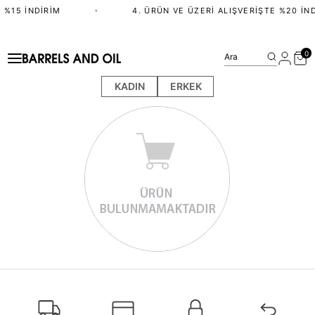
 %15 İNDIRIM
•
4. ÜRÜN VE ÜZERI ALIŞVERIŞTE %20 İND
0
Ara
KADIN
ERKEK