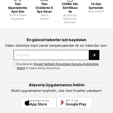
Tüm
Tüm
256Bit SSL
14 Gün
Siparişleriniz
Ürünlerde 6
Sertifikası
İçerisinde
Aynı Gün
Aya Varan
ile
İade İmkânı!
16.00'a Kadar
Taksit
Alışverişte
Kargolanır.
İmkânı!
Bilgileriniz
Güvende.
En güncel haberler için kaydolun
Haber listemize kayıt olarak kampanyalardan ilk siz haberdar olun.
Kaydolarak
Kişisel Verilerin Korunması Kanunu Aydınlatma
Metni
'ni kabul etmiş olursunuz.
Alışveriş Uygulamamızı İndirin
Mobil uygulamamızı keşfedin, size özel fırsatları yakalayın!
Download on the
GET IT ON
App Store
Google Play