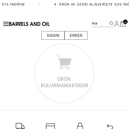
 %15 İNDIRIM
•
4. ÜRÜN VE ÜZERI ALIŞVERIŞTE %20 İND
0
Ara
KADIN
ERKEK