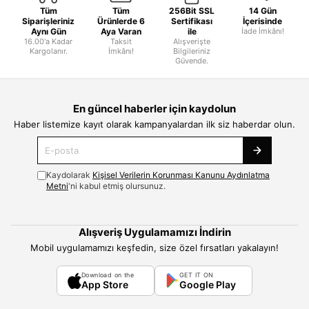
Tüm
Tüm
256Bit SSL
14 Gün
Siparişleriniz
Ürünlerde 6
Sertifikası
İçerisinde
Aynı Gün
Aya Varan
ile
İade İmkânı!
16.00'a Kadar
Taksit
Alışverişte
Kargolanır.
İmkânı!
Bilgileriniz
Güvende.
En güncel haberler için kaydolun
Haber listemize kayıt olarak kampanyalardan ilk siz haberdar olun.
Kaydolarak
Kişisel Verilerin Korunması Kanunu Aydınlatma
Metni
'ni kabul etmiş olursunuz.
Alışveriş Uygulamamızı İndirin
Mobil uygulamamızı keşfedin, size özel fırsatları yakalayın!
Download on the
GET IT ON
App Store
Google Play