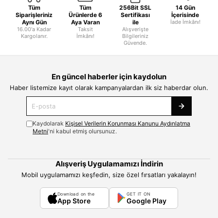
Tüm
Tüm
256Bit SSL
14 Gün
Siparişleriniz
Ürünlerde 6
Sertifikası
İçerisinde
Aynı Gün
Aya Varan
ile
İade İmkânı!
16.00'a Kadar
Taksit
Alışverişte
Kargolanır.
İmkânı!
Bilgileriniz
Güvende.
En güncel haberler için kaydolun
Haber listemize kayıt olarak kampanyalardan ilk siz haberdar olun.
Kaydolarak
Kişisel Verilerin Korunması Kanunu Aydınlatma
Metni
'ni kabul etmiş olursunuz.
Alışveriş Uygulamamızı İndirin
Mobil uygulamamızı keşfedin, size özel fırsatları yakalayın!
Download on the
GET IT ON
App Store
Google Play