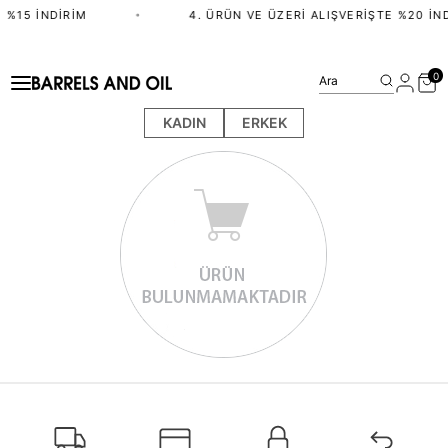
 %15 İNDIRIM
•
4. ÜRÜN VE ÜZERI ALIŞVERIŞTE %20 İN
0
Ara
KADIN
ERKEK