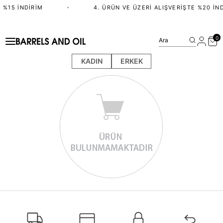
 %15 İNDIRIM
•
4. ÜRÜN VE ÜZERI ALIŞVERIŞTE %20 İND
0
Ara
KADIN
ERKEK