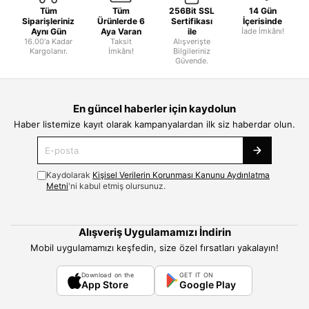
Tüm
Tüm
256Bit SSL
14 Gün
Siparişleriniz
Ürünlerde 6
Sertifikası
İçerisinde
Aynı Gün
Aya Varan
ile
İade İmkânı!
16.00'a Kadar
Taksit
Alışverişte
Kargolanır.
İmkânı!
Bilgileriniz
Güvende.
En güncel haberler için kaydolun
Haber listemize kayıt olarak kampanyalardan ilk siz haberdar olun.
Kaydolarak
Kişisel Verilerin Korunması Kanunu Aydınlatma
Metni
'ni kabul etmiş olursunuz.
Alışveriş Uygulamamızı İndirin
Mobil uygulamamızı keşfedin, size özel fırsatları yakalayın!
Download on the
GET IT ON
App Store
Google Play