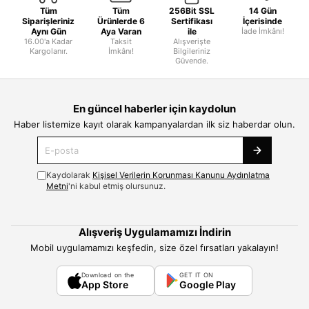
Tüm
Tüm
256Bit SSL
14 Gün
Siparişleriniz
Ürünlerde 6
Sertifikası
İçerisinde
Aynı Gün
Aya Varan
ile
İade İmkânı!
16.00'a Kadar
Taksit
Alışverişte
Kargolanır.
İmkânı!
Bilgileriniz
Güvende.
En güncel haberler için kaydolun
Haber listemize kayıt olarak kampanyalardan ilk siz haberdar olun.
Kaydolarak
Kişisel Verilerin Korunması Kanunu Aydınlatma
Metni
'ni kabul etmiş olursunuz.
Alışveriş Uygulamamızı İndirin
Mobil uygulamamızı keşfedin, size özel fırsatları yakalayın!
Download on the
GET IT ON
App Store
Google Play