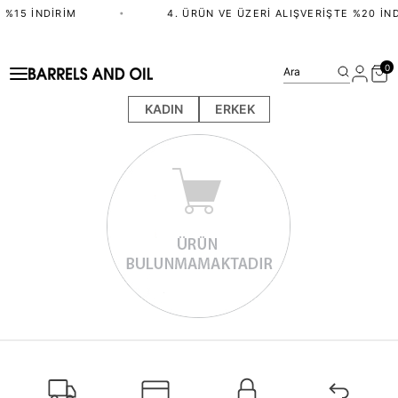
 %15 İNDIRIM
•
4. ÜRÜN VE ÜZERI ALIŞVERIŞTE %20 İND
0
Ara
KADIN
ERKEK