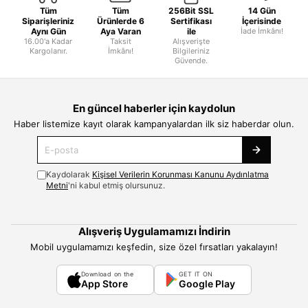
Tüm
Tüm
256Bit SSL
14 Gün
Siparişleriniz
Ürünlerde 6
Sertifikası
İçerisinde
Aynı Gün
Aya Varan
ile
İade İmkânı!
16.00'a Kadar
Taksit
Alışverişte
Kargolanır.
İmkânı!
Bilgileriniz
Güvende.
En güncel haberler için kaydolun
Haber listemize kayıt olarak kampanyalardan ilk siz haberdar olun.
Kaydolarak
Kişisel Verilerin Korunması Kanunu Aydınlatma
Metni
'ni kabul etmiş olursunuz.
Alışveriş Uygulamamızı İndirin
Mobil uygulamamızı keşfedin, size özel fırsatları yakalayın!
Download on the
GET IT ON
App Store
Google Play