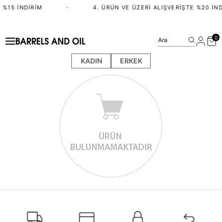
 %15 İNDIRIM
•
4. ÜRÜN VE ÜZERI ALIŞVERIŞTE %20 İND
0
Ara
KADIN
ERKEK