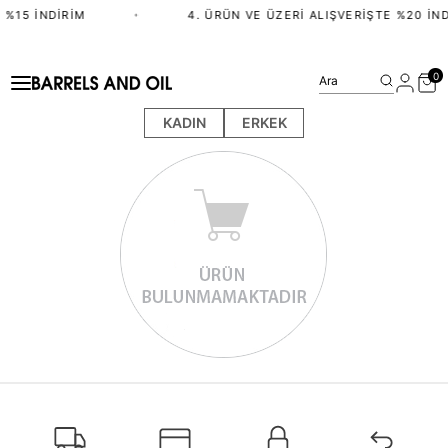
 %15 İNDIRIM
•
4. ÜRÜN VE ÜZERI ALIŞVERIŞTE %20 İND
0
Ara
KADIN
ERKEK