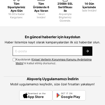
Tüm
Tüm
256Bit SSL
14 Gün
Siparişleriniz
Ürünlerde 6
Sertifikası
İçerisinde
Aynı Gün
Aya Varan
ile
İade İmkânı!
16.00'a Kadar
Taksit
Alışverişte
Kargolanır.
İmkânı!
Bilgileriniz
Güvende.
En güncel haberler için kaydolun
Haber listemize kayıt olarak kampanyalardan ilk siz haberdar olun.
Kaydolarak
Kişisel Verilerin Korunması Kanunu Aydınlatma
Metni
'ni kabul etmiş olursunuz.
Alışveriş Uygulamamızı İndirin
Mobil uygulamamızı keşfedin, size özel fırsatları yakalayın!
Download on the
GET IT ON
App Store
Google Play