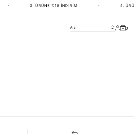
•
3. ÜRÜNE %15 İNDIRIM
•
4. ÜRÜ
Ara
0