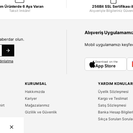
m Ürünlerde 6 Aya Varan
256Bit SSL Sertifikası i
Taksit İmkânı!
Alışverişte Bilgileriniz Güve
Alışveriş Uygulamamızı
haberdar olun.
Mobil uygulamamızı keşfedin
dınlatma
Download on the
App Store
KURUMSAL
YARDIM KONULAR
Hakkımızda
Üyelik Sözleşmesi
Kariyer
Kargo ve Teslimat
irt
Mağazalarımız
Satış Sözleşmesi
Gizlilik ve Güvenlik
Banka Hesap Bilgiler
Sıkça Sorulan Sorula
n