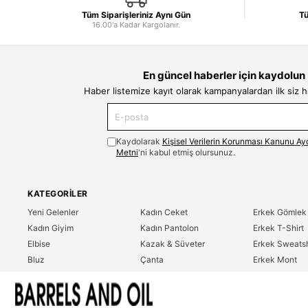
Tüm Siparişleriniz Aynı Gün
Tü
16.00'a Kadar Kargolanır.
En güncel haberler için kaydolun
Haber listemize kayıt olarak kampanyalardan ilk siz 
Kaydolarak
Kişisel Verilerin Korunması Kanunu Ay
Metni
'ni kabul etmiş olursunuz.
KATEGORILER
Yeni Gelenler
Kadın Ceket
Erkek Gömlek
Kadın Giyim
Kadın Pantolon
Erkek T-Shirt
Elbise
Kazak & Süveter
Erkek Sweatsh
Bluz
Çanta
Erkek Mont
Gömlek
Parfüm
Erkek Ceket
T-Shirt
Erkek Giyim
Erkek Pantolo
Sweatshirt
Çok Satanlar
İndirim