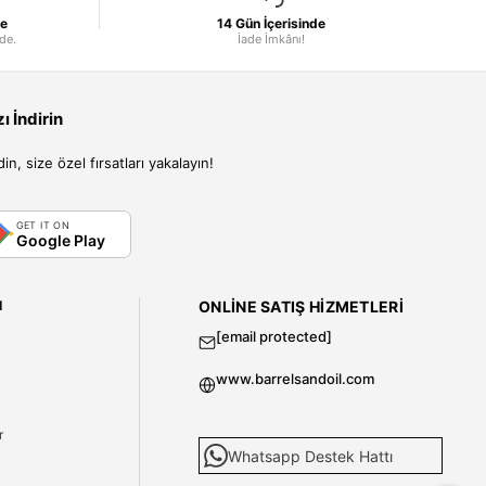
le
14 Gün İçerisinde
nde.
İade İmkânı!
 İndirin
, size özel fırsatları yakalayın!
GET IT ON
Google Play
I
ONLINE SATIŞ HIZMETLERI
[email protected]
www.barrelsandoil.com
i
r
Whatsapp Destek Hattı