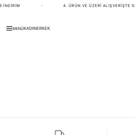
 İNDIRIM
•
4. ÜRÜN VE ÜZERI ALIŞVERIŞTE %
KADIN
ERKEK
MENÜ