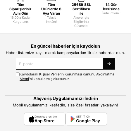
Tüm
Tüm
256Bit SSL
14 Gün
Siparişleriniz
Ürünlerde 6
Sertifikası
İçerisinde
Aynı Gün
Aya Varan
ile
İade İmkânı!
16.00'a Kadar
Taksit
Alışverişte
Kargolanır.
İmkânı!
Bilgileriniz
Güvende.
En güncel haberler için kaydolun
Haber listemize kayıt olarak kampanyalardan ilk siz haberdar olun.
Kaydolarak
Kişisel Verilerin Korunması Kanunu Aydınlatma
Metni
'ni kabul etmiş olursunuz.
Alışveriş Uygulamamızı İndirin
Mobil uygulamamızı keşfedin, size özel fırsatları yakalayın!
Download on the
GET IT ON
App Store
Google Play