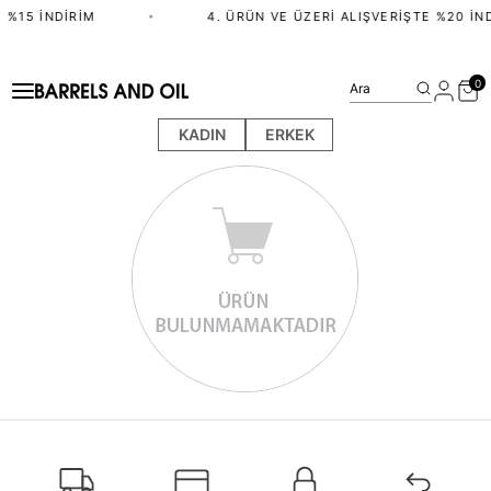
 %15 İNDIRIM
•
4. ÜRÜN VE ÜZERI ALIŞVERIŞTE %20 İN
0
Ara
KADIN
ERKEK