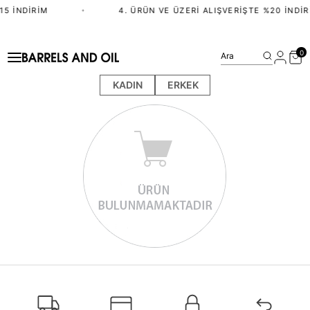
15 İNDIRIM
•
4. ÜRÜN VE ÜZERI ALIŞVERIŞTE %20 İNDIR
0
Ara
KADIN
ERKEK