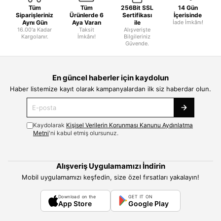
Tüm
Tüm
256Bit SSL
14 Gün
Siparişleriniz
Ürünlerde 6
Sertifikası
İçerisinde
Aynı Gün
Aya Varan
ile
İade İmkânı!
16.00'a Kadar
Taksit
Alışverişte
Kargolanır.
İmkânı!
Bilgileriniz
Güvende.
En güncel haberler için kaydolun
Haber listemize kayıt olarak kampanyalardan ilk siz haberdar olun.
Kaydolarak
Kişisel Verilerin Korunması Kanunu Aydınlatma
Metni
'ni kabul etmiş olursunuz.
Alışveriş Uygulamamızı İndirin
Mobil uygulamamızı keşfedin, size özel fırsatları yakalayın!
Download on the
GET IT ON
App Store
Google Play