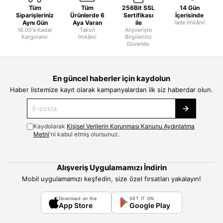
Tüm
Tüm
256Bit SSL
14 Gün
Siparişleriniz
Ürünlerde 6
Sertifikası
İçerisinde
Aynı Gün
Aya Varan
ile
İade İmkânı!
16.00'a Kadar
Taksit
Alışverişte
Kargolanır.
İmkânı!
Bilgileriniz
Güvende.
En güncel haberler için kaydolun
Haber listemize kayıt olarak kampanyalardan ilk siz haberdar olun.
Kaydolarak
Kişisel Verilerin Korunması Kanunu Aydınlatma
Metni
'ni kabul etmiş olursunuz.
Alışveriş Uygulamamızı İndirin
Mobil uygulamamızı keşfedin, size özel fırsatları yakalayın!
Download on the
GET IT ON
App Store
Google Play