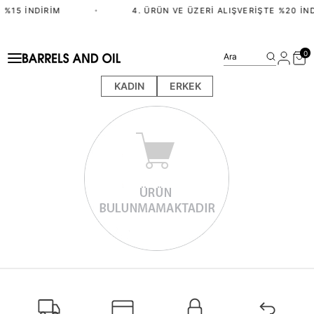
 %15 İNDIRIM
•
4. ÜRÜN VE ÜZERI ALIŞVERIŞTE %20 İND
0
Ara
KADIN
ERKEK