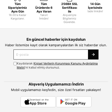
Tüm
Tüm
256Bit SSL
14 Gün
Siparişleriniz
Ürünlerde 6
Sertifikası
İçerisinde
Aynı Gün
Aya Varan
ile
İade İmkânı!
16.00'a Kadar
Taksit
Alışverişte
Kargolanır.
İmkânı!
Bilgileriniz
Güvende.
En güncel haberler için kaydolun
Haber listemize kayıt olarak kampanyalardan ilk siz haberdar olun.
Kaydolarak
Kişisel Verilerin Korunması Kanunu Aydınlatma
Metni
'ni kabul etmiş olursunuz.
Alışveriş Uygulamamızı İndirin
Mobil uygulamamızı keşfedin, size özel fırsatları yakalayın!
Download on the
GET IT ON
App Store
Google Play