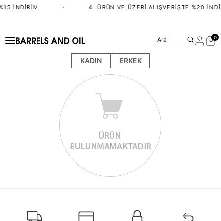
%15 İNDIRIM
•
4. ÜRÜN VE ÜZERI ALIŞVERIŞTE %20 İNDI
0
Ara
KADIN
ERKEK