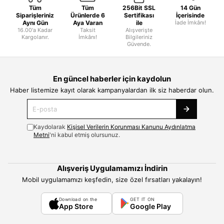
Tüm
Tüm
256Bit SSL
14 Gün
Siparişleriniz
Ürünlerde 6
Sertifikası
İçerisinde
Aynı Gün
Aya Varan
ile
İade İmkânı!
16.00'a Kadar
Taksit
Alışverişte
Kargolanır.
İmkânı!
Bilgileriniz
Güvende.
En güncel haberler için kaydolun
Haber listemize kayıt olarak kampanyalardan ilk siz haberdar olun.
Kaydolarak
Kişisel Verilerin Korunması Kanunu Aydınlatma
Metni
'ni kabul etmiş olursunuz.
Alışveriş Uygulamamızı İndirin
Mobil uygulamamızı keşfedin, size özel fırsatları yakalayın!
Download on the
GET IT ON
App Store
Google Play