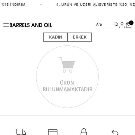
 %15 İNDIRIM
•
4. ÜRÜN VE ÜZERI ALIŞVERIŞTE %20 İND
0
Ara
KADIN
ERKEK