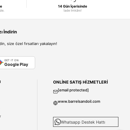
le
14 Gün İçerisinde
nde.
İade İmkânı!
 İndirin
, size özel fırsatları yakalayın!
GET IT ON
Google Play
I
ONLINE SATIŞ HIZMETLERI
[email protected]
www.barrelsandoil.com
i
r
Whatsapp Destek Hattı