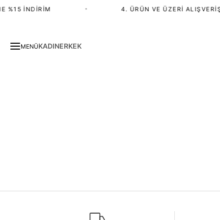
E %15 İNDIRIM
•
4. ÜRÜN VE ÜZERI ALIŞVERIŞ
KADIN
ERKEK
MENÜ