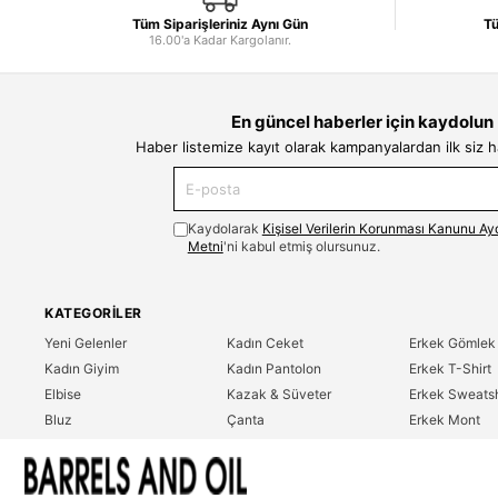
Tüm Siparişleriniz Aynı Gün
Tü
16.00'a Kadar Kargolanır.
En güncel haberler için kaydolun
Haber listemize kayıt olarak kampanyalardan ilk siz 
Kaydolarak
Kişisel Verilerin Korunması Kanunu Ay
Metni
'ni kabul etmiş olursunuz.
KATEGORILER
Yeni Gelenler
Kadın Ceket
Erkek Gömlek
Kadın Giyim
Kadın Pantolon
Erkek T-Shirt
Elbise
Kazak & Süveter
Erkek Sweatsh
Bluz
Çanta
Erkek Mont
Gömlek
Parfüm
Erkek Ceket
T-Shirt
Erkek Giyim
Erkek Pantolo
Sweatshirt
Çok Satanlar
İndirim