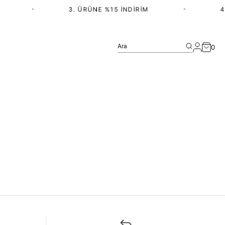
•
3. ÜRÜNE %15 İNDIRIM
•
4.
Ara
0