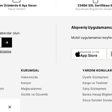
m Ürünlerde 6 Aya Varan
256Bit SSL Sertifikası i
Taksit İmkânı!
Alışverişte Bilgileriniz Güve
Alışveriş Uygulamamızı
haberdar olun.
Mobil uygulamamızı keşfedin
dınlatma
Download on the
App Store
KURUMSAL
YARDIM KONULAR
Hakkımızda
Üyelik Sözleşmesi
Kariyer
Kargo ve Teslimat
irt
Mağazalarımız
Satış Sözleşmesi
Gizlilik ve Güvenlik
Banka Hesap Bilgiler
Sıkça Sorulan Sorula
n