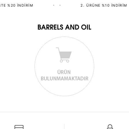
TE %20 İNDIRIM
•
•
2.⁠ ⁠ÜRÜNE %10 İNDIRIM