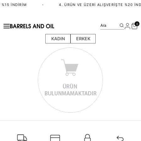
 %15 İNDIRIM
•
4. ÜRÜN VE ÜZERI ALIŞVERIŞTE %20 İND
0
Ara
KADIN
ERKEK