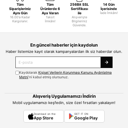
Tüm
Tüm
256Bit SSL
14 Gün
Siparişleriniz
Ürünlerde 6
Sertifikası
İçerisinde
Aynı Gün
Aya Varan
ile
İade İmkânı!
16.00'a Kadar
Taksit
Alışverişte
Kargolanır.
İmkânı!
Bilgileriniz
Güvende.
En güncel haberler için kaydolun
Haber listemize kayıt olarak kampanyalardan ilk siz haberdar olun.
Kaydolarak
Kişisel Verilerin Korunması Kanunu Aydınlatma
Metni
'ni kabul etmiş olursunuz.
Alışveriş Uygulamamızı İndirin
Mobil uygulamamızı keşfedin, size özel fırsatları yakalayın!
Download on the
GET IT ON
App Store
Google Play