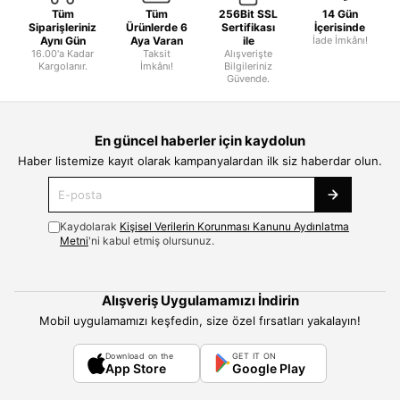
Tüm
Tüm
256Bit SSL
14 Gün
Siparişleriniz
Ürünlerde 6
Sertifikası
İçerisinde
Aynı Gün
Aya Varan
ile
İade İmkânı!
16.00'a Kadar
Taksit
Alışverişte
Kargolanır.
İmkânı!
Bilgileriniz
Güvende.
En güncel haberler için kaydolun
Haber listemize kayıt olarak kampanyalardan ilk siz haberdar olun.
Kaydolarak
Kişisel Verilerin Korunması Kanunu Aydınlatma
Metni
'ni kabul etmiş olursunuz.
Alışveriş Uygulamamızı İndirin
Mobil uygulamamızı keşfedin, size özel fırsatları yakalayın!
Download on the
GET IT ON
App Store
Google Play