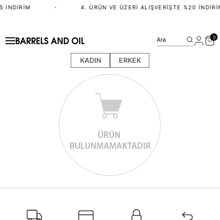
5 İNDIRIM
•
4. ÜRÜN VE ÜZERI ALIŞVERIŞTE %20 İNDIRI
0
Ara
KADIN
ERKEK