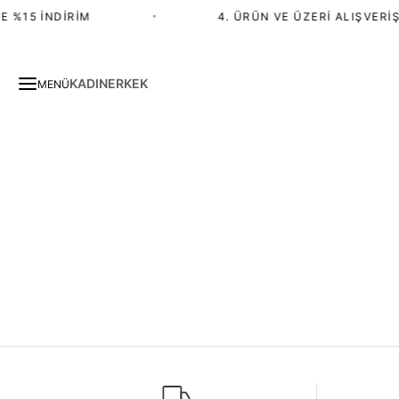
 %15 İNDIRIM
•
4. ÜRÜN VE ÜZERI ALIŞVERIŞ
KADIN
ERKEK
MENÜ