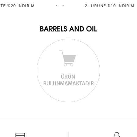
TE %20 İNDIRIM
•
•
2.⁠ ⁠ÜRÜNE %10 İNDIRIM