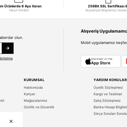
m Ürünlerde 6 Aya Varan
256Bit SSL Sertifikası i
Taksit İmkânı!
Alışverişte Bilgileriniz Güve
Alışveriş Uygulamamızı
haberdar olun.
Mobil uygulamamızı keşfedin
dınlatma
Download on the
App Store
KURUMSAL
YARDIM KONULAR
Hakkımızda
Üyelik Sözleşmesi
Kariyer
Kargo ve Teslimat
irt
Mağazalarımız
Satış Sözleşmesi
Gizlilik ve Güvenlik
Banka Hesap Bilgiler
Sıkça Sorulan Sorula
n