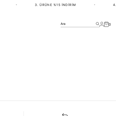
•
3. ÜRÜNE %15 İNDIRIM
•
4.
Ara
0