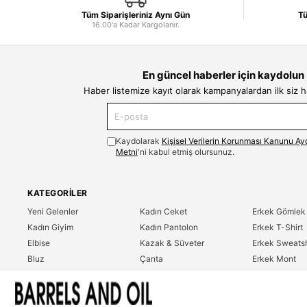
Tüm Siparişleriniz Aynı Gün
Tü
16.00'a Kadar Kargolanır.
En güncel haberler için kaydolun
Haber listemize kayıt olarak kampanyalardan ilk siz 
Kaydolarak
Kişisel Verilerin Korunması Kanunu Ay
Metni
'ni kabul etmiş olursunuz.
KATEGORILER
Yeni Gelenler
Kadın Ceket
Erkek Gömlek
Kadın Giyim
Kadın Pantolon
Erkek T-Shirt
Elbise
Kazak & Süveter
Erkek Sweatsh
Bluz
Çanta
Erkek Mont
Gömlek
Parfüm
Erkek Ceket
T-Shirt
Erkek Giyim
Erkek Pantolo
Sweatshirt
Çok Satanlar
İndirim