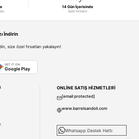
le
14 Gün İçerisinde
nde.
İade İmkânı!
 İndirin
, size özel fırsatları yakalayın!
GET IT ON
Google Play
I
ONLINE SATIŞ HIZMETLERI
[email protected]
www.barrelsandoil.com
i
r
Whatsapp Destek Hattı