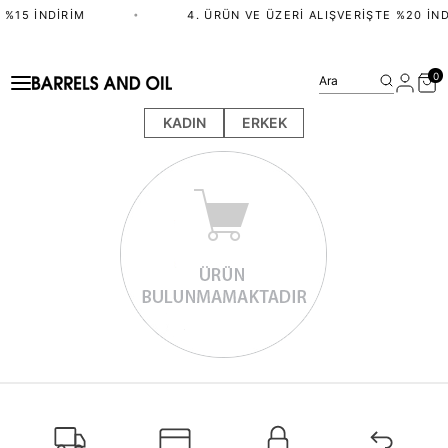
 %15 İNDIRIM
•
4. ÜRÜN VE ÜZERI ALIŞVERIŞTE %20 İND
0
Ara
KADIN
ERKEK