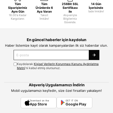
Tüm
Tüm
256Bit SSL
14 Gün
Siparişleriniz
Ürünlerde 6
Sertifikası
İçerisinde
Aynı Gün
Aya Varan
ile
İade İmkânı!
16.00'a Kadar
Taksit
Alışverişte
Kargolanır.
İmkânı!
Bilgileriniz
Güvende.
En güncel haberler için kaydolun
Haber listemize kayıt olarak kampanyalardan ilk siz haberdar olun.
Kaydolarak
Kişisel Verilerin Korunması Kanunu Aydınlatma
Metni
'ni kabul etmiş olursunuz.
Alışveriş Uygulamamızı İndirin
Mobil uygulamamızı keşfedin, size özel fırsatları yakalayın!
Download on the
GET IT ON
App Store
Google Play