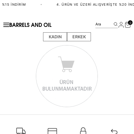
 %15 İNDIRIM
•
4. ÜRÜN VE ÜZERI ALIŞVERIŞTE %20 İN
0
Ara
KADIN
ERKEK