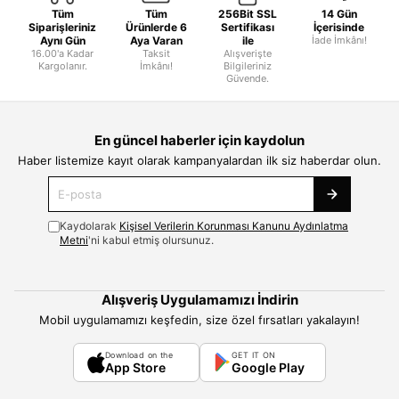
Tüm
Tüm
256Bit SSL
14 Gün
Siparişleriniz
Ürünlerde 6
Sertifikası
İçerisinde
Aynı Gün
Aya Varan
ile
İade İmkânı!
16.00'a Kadar
Taksit
Alışverişte
Kargolanır.
İmkânı!
Bilgileriniz
Güvende.
En güncel haberler için kaydolun
Haber listemize kayıt olarak kampanyalardan ilk siz haberdar olun.
Kaydolarak
Kişisel Verilerin Korunması Kanunu Aydınlatma
Metni
'ni kabul etmiş olursunuz.
Alışveriş Uygulamamızı İndirin
Mobil uygulamamızı keşfedin, size özel fırsatları yakalayın!
Download on the
GET IT ON
App Store
Google Play