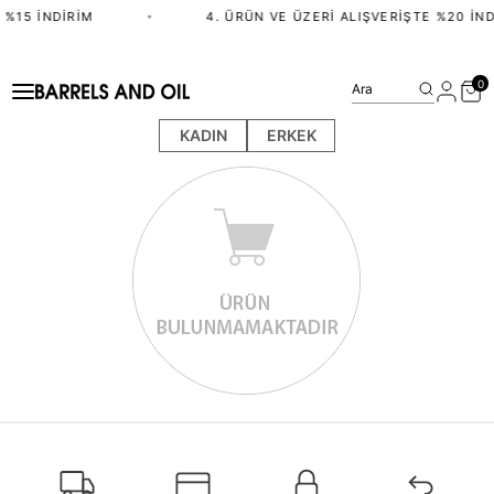
 %15 İNDIRIM
•
4. ÜRÜN VE ÜZERI ALIŞVERIŞTE %20 İND
0
Ara
KADIN
ERKEK