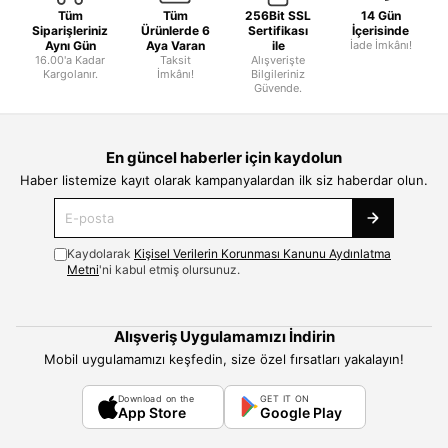
Tüm
Tüm
256Bit SSL
14 Gün
Siparişleriniz
Ürünlerde 6
Sertifikası
İçerisinde
Aynı Gün
Aya Varan
ile
İade İmkânı!
16.00'a Kadar
Taksit
Alışverişte
Kargolanır.
İmkânı!
Bilgileriniz
Güvende.
En güncel haberler için kaydolun
Haber listemize kayıt olarak kampanyalardan ilk siz haberdar olun.
Kaydolarak
Kişisel Verilerin Korunması Kanunu Aydınlatma
Metni
'ni kabul etmiş olursunuz.
Alışveriş Uygulamamızı İndirin
Mobil uygulamamızı keşfedin, size özel fırsatları yakalayın!
Download on the
GET IT ON
App Store
Google Play