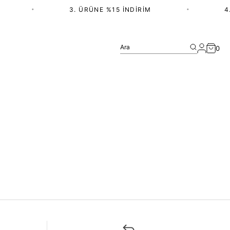
•
3. ÜRÜNE %15 İNDIRIM
•
4.
Ara
0