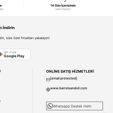
le
14 Gün İçerisinde
nde.
İade İmkânı!
 İndirin
, size özel fırsatları yakalayın!
GET IT ON
Google Play
I
ONLINE SATIŞ HIZMETLERI
[email protected]
www.barrelsandoil.com
i
r
Whatsapp Destek Hattı