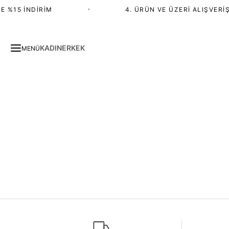
 %15 İNDIRIM
•
4. ÜRÜN VE ÜZERI ALIŞVERIŞ
KADIN
ERKEK
MENÜ