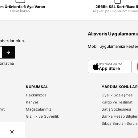
m Ürünlerde 6 Aya Varan
256Bit SSL Sertifikası i
Taksit İmkânı!
Alışverişte Bilgileriniz Güve
Alışveriş Uygulamamızı
haberdar olun.
Mobil uygulamamızı keşfedin
dınlatma
Download on the
App Store
KURUMSAL
YARDIM KONULAR
Hakkımızda
Üyelik Sözleşmesi
Kariyer
Kargo ve Teslimat
irt
Mağazalarımız
Satış Sözleşmesi
Gizlilik ve Güvenlik
Banka Hesap Bilgiler
Sıkça Sorulan Sorula
n