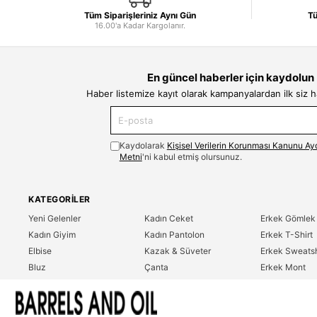
Tüm Siparişleriniz Aynı Gün
Tü
16.00'a Kadar Kargolanır.
En güncel haberler için kaydolun
Haber listemize kayıt olarak kampanyalardan ilk siz 
Kaydolarak
Kişisel Verilerin Korunması Kanunu Ay
Metni
'ni kabul etmiş olursunuz.
KATEGORILER
Yeni Gelenler
Kadın Ceket
Erkek Gömlek
Kadın Giyim
Kadın Pantolon
Erkek T-Shirt
Elbise
Kazak & Süveter
Erkek Sweatsh
Bluz
Çanta
Erkek Mont
Gömlek
Parfüm
Erkek Ceket
T-Shirt
Erkek Giyim
Erkek Pantolo
Sweatshirt
Çok Satanlar
İndirim