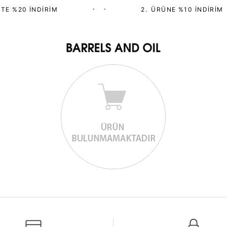
TE %20 İNDIRIM
•
•
2.⁠ ⁠ÜRÜNE %10 İNDIRIM