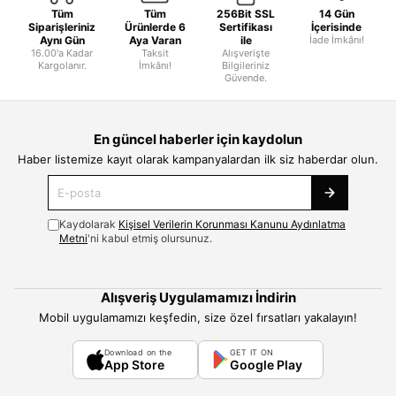
Tüm
Tüm
256Bit SSL
14 Gün
Siparişleriniz
Ürünlerde 6
Sertifikası
İçerisinde
Aynı Gün
Aya Varan
ile
İade İmkânı!
16.00'a Kadar
Taksit
Alışverişte
Kargolanır.
İmkânı!
Bilgileriniz
Güvende.
En güncel haberler için kaydolun
Haber listemize kayıt olarak kampanyalardan ilk siz haberdar olun.
Kaydolarak
Kişisel Verilerin Korunması Kanunu Aydınlatma
Metni
'ni kabul etmiş olursunuz.
Alışveriş Uygulamamızı İndirin
Mobil uygulamamızı keşfedin, size özel fırsatları yakalayın!
Download on the
GET IT ON
App Store
Google Play