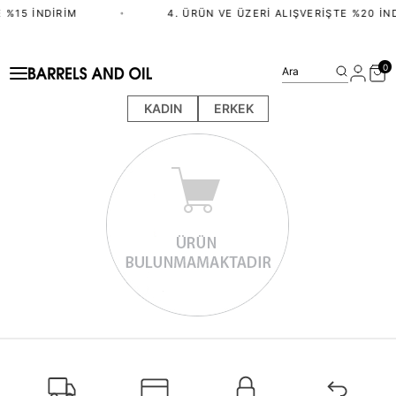
 %15 İNDIRIM
•
4. ÜRÜN VE ÜZERI ALIŞVERIŞTE %20 İN
0
Ara
KADIN
ERKEK