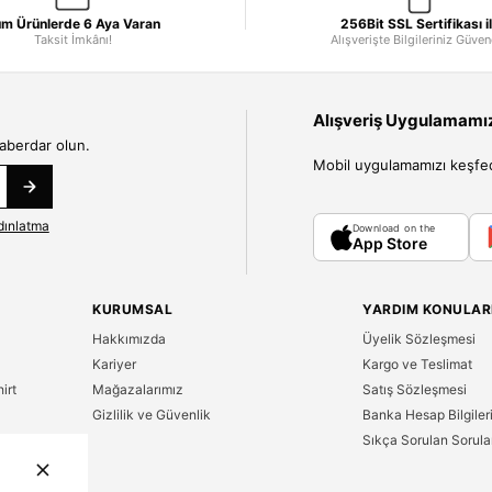
m Ürünlerde 6 Aya Varan
256Bit SSL Sertifikası i
Taksit İmkânı!
Alışverişte Bilgileriniz Güve
Alışveriş Uygulamamızı
haberdar olun.
Mobil uygulamamızı keşfedin
dınlatma
Download on the
App Store
KURUMSAL
YARDIM KONULAR
Hakkımızda
Üyelik Sözleşmesi
Kariyer
Kargo ve Teslimat
irt
Mağazalarımız
Satış Sözleşmesi
Gizlilik ve Güvenlik
Banka Hesap Bilgiler
Sıkça Sorulan Sorula
n