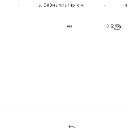
•
3. ÜRÜNE %15 İNDIRIM
•
4.
Ara
0