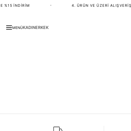
 %15 İNDIRIM
•
4. ÜRÜN VE ÜZERI ALIŞVERIŞ
KADIN
ERKEK
MENÜ