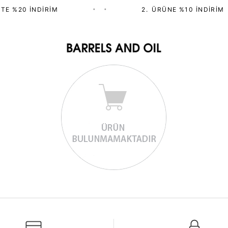
TE %20 İNDIRIM
•
•
2.⁠ ⁠ÜRÜNE %10 İNDIRIM