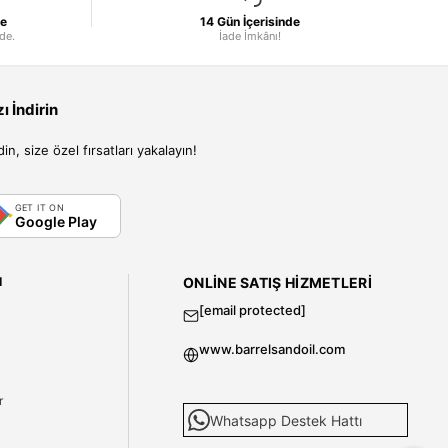
le
14 Gün İçerisinde
nde.
İade İmkânı!
 İndirin
, size özel fırsatları yakalayın!
GET IT ON
Google Play
I
ONLINE SATIŞ HIZMETLERI
[email protected]
www.barrelsandoil.com
i
r
Whatsapp Destek Hattı