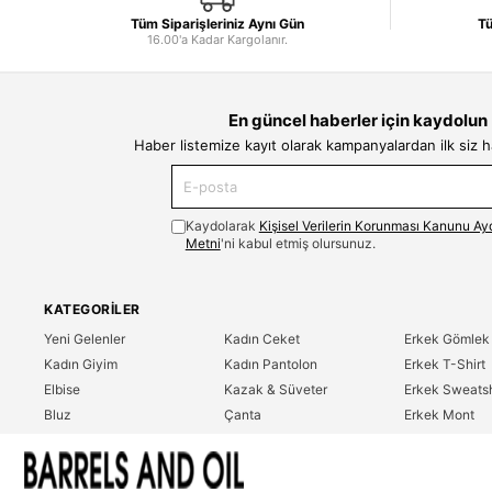
Tüm Siparişleriniz Aynı Gün
Tü
16.00'a Kadar Kargolanır.
En güncel haberler için kaydolun
Haber listemize kayıt olarak kampanyalardan ilk siz 
Kaydolarak
Kişisel Verilerin Korunması Kanunu Ay
Metni
'ni kabul etmiş olursunuz.
KATEGORILER
Yeni Gelenler
Kadın Ceket
Erkek Gömlek
Kadın Giyim
Kadın Pantolon
Erkek T-Shirt
Elbise
Kazak & Süveter
Erkek Sweatsh
Bluz
Çanta
Erkek Mont
Gömlek
Parfüm
Erkek Ceket
T-Shirt
Erkek Giyim
Erkek Pantolo
Sweatshirt
Çok Satanlar
İndirim