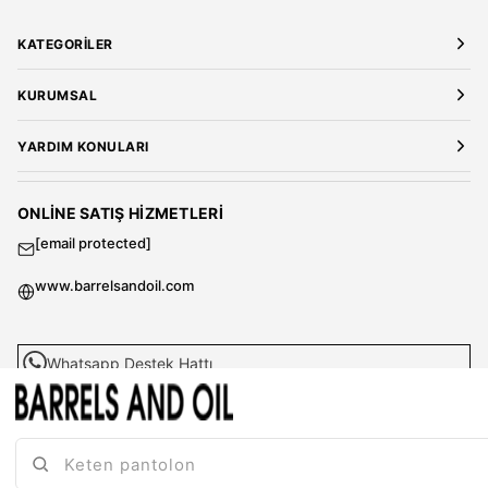
KATEGORILER
Yeni Gelenler
KURUMSAL
Kadın Giyim
Elbise
Hakkımızda
YARDIM KONULARI
Bluz
Kariyer
Gömlek
Mağazalarımız
Üyelik Sözleşmesi
T-Shirt
Gizlilik ve Güvenlik
Kargo ve Teslimat
ONLINE SATIŞ HIZMETLERI
Sweatshirt
Satış Sözleşmesi
[email protected]
Tulum
Banka Hesap Bilgileri
Kadın Ceket
Sıkça Sorulan Sorular
www.barrelsandoil.com
Kadın Pantolon
Kazak & Süveter
Çanta
Whatsapp Destek Hattı
Parfüm
MAĞAZACILIK HIZMETLERI
Erkek Giyim
Çok Satanlar
[email protected]
Erkek Gömlek
Erkek T-Shirt