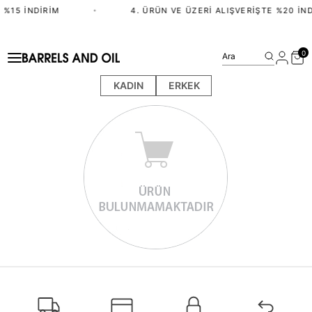
 %15 İNDIRIM
•
4. ÜRÜN VE ÜZERI ALIŞVERIŞTE %20 İND
0
Ara
KADIN
ERKEK