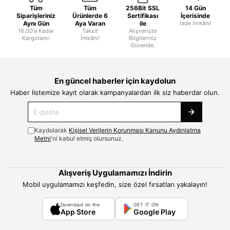
Tüm
Tüm
256Bit SSL
14 Gün
Siparişleriniz
Ürünlerde 6
Sertifikası
İçerisinde
Aynı Gün
Aya Varan
ile
İade İmkânı!
16.00'a Kadar
Taksit
Alışverişte
Kargolanır.
İmkânı!
Bilgileriniz
Güvende.
En güncel haberler için kaydolun
Haber listemize kayıt olarak kampanyalardan ilk siz haberdar olun.
Kaydolarak
Kişisel Verilerin Korunması Kanunu Aydınlatma
Metni
'ni kabul etmiş olursunuz.
Alışveriş Uygulamamızı İndirin
Mobil uygulamamızı keşfedin, size özel fırsatları yakalayın!
Download on the
GET IT ON
App Store
Google Play