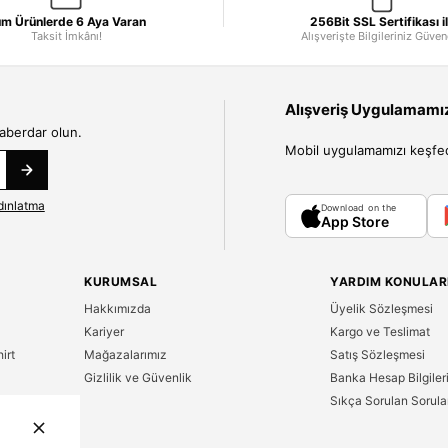
m Ürünlerde 6 Aya Varan
256Bit SSL Sertifikası i
Taksit İmkânı!
Alışverişte Bilgileriniz Güve
Alışveriş Uygulamamızı
haberdar olun.
Mobil uygulamamızı keşfedin
dınlatma
Download on the
App Store
KURUMSAL
YARDIM KONULAR
Hakkımızda
Üyelik Sözleşmesi
Kariyer
Kargo ve Teslimat
irt
Mağazalarımız
Satış Sözleşmesi
Gizlilik ve Güvenlik
Banka Hesap Bilgiler
Sıkça Sorulan Sorula
n