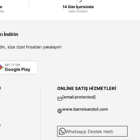
le
14 Gün İçerisinde
nde.
İade İmkânı!
 İndirin
, size özel fırsatları yakalayın!
GET IT ON
Google Play
I
ONLINE SATIŞ HIZMETLERI
[email protected]
www.barrelsandoil.com
i
r
Whatsapp Destek Hattı