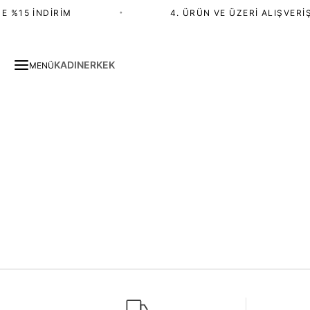
E %15 İNDIRIM
•
4. ÜRÜN VE ÜZERI ALIŞVERIŞ
KADIN
ERKEK
MENÜ