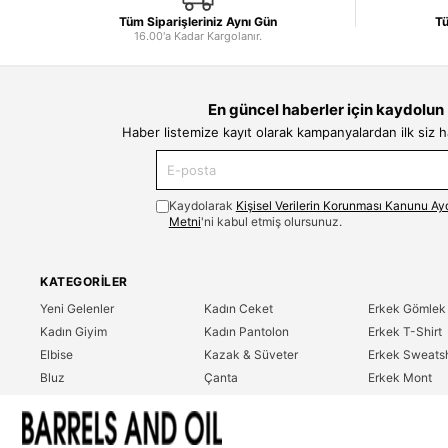
Tüm Siparişleriniz Aynı Gün
Tü
16.00'a Kadar Kargolanır.
En güncel haberler için kaydolun
Haber listemize kayıt olarak kampanyalardan ilk siz 
Kaydolarak
Kişisel Verilerin Korunması Kanunu Ay
Metni
'ni kabul etmiş olursunuz.
KATEGORILER
Yeni Gelenler
Kadın Ceket
Erkek Gömlek
Kadın Giyim
Kadın Pantolon
Erkek T-Shirt
Elbise
Kazak & Süveter
Erkek Sweatsh
Bluz
Çanta
Erkek Mont
Gömlek
Parfüm
Erkek Ceket
T-Shirt
Erkek Giyim
Erkek Pantolo
Sweatshirt
Çok Satanlar
İndirim