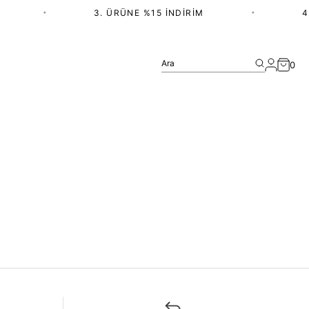
•
3. ÜRÜNE %15 İNDIRIM
•
4.
Ara
0