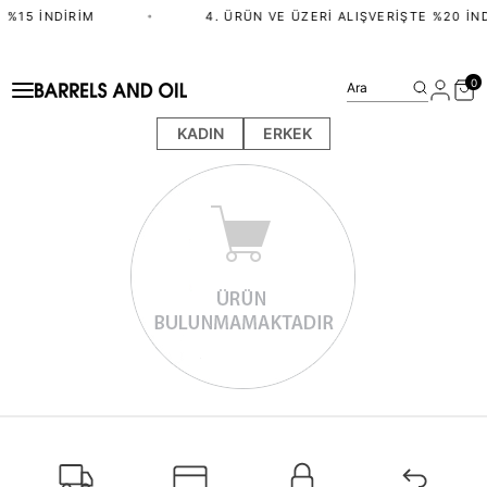
 %15 İNDIRIM
•
4. ÜRÜN VE ÜZERI ALIŞVERIŞTE %20 İN
0
Ara
KADIN
ERKEK