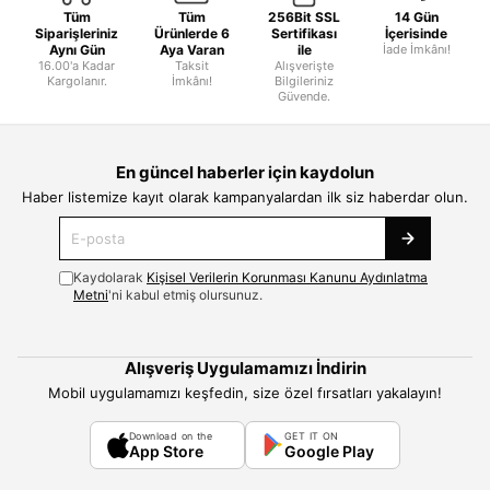
Tüm
Tüm
256Bit SSL
14 Gün
Siparişleriniz
Ürünlerde 6
Sertifikası
İçerisinde
Aynı Gün
Aya Varan
ile
İade İmkânı!
16.00'a Kadar
Taksit
Alışverişte
Kargolanır.
İmkânı!
Bilgileriniz
Güvende.
En güncel haberler için kaydolun
Haber listemize kayıt olarak kampanyalardan ilk siz haberdar olun.
Kaydolarak
Kişisel Verilerin Korunması Kanunu Aydınlatma
Metni
'ni kabul etmiş olursunuz.
Alışveriş Uygulamamızı İndirin
Mobil uygulamamızı keşfedin, size özel fırsatları yakalayın!
Download on the
GET IT ON
App Store
Google Play