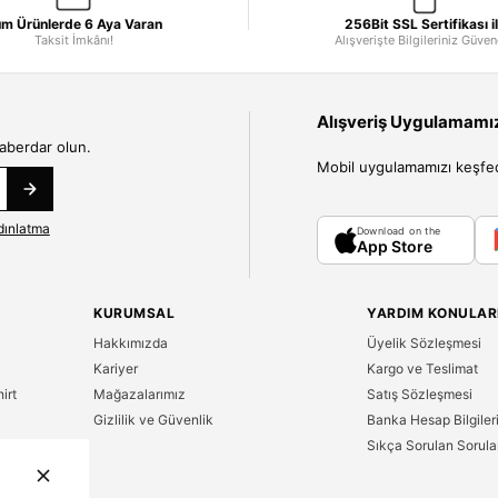
m Ürünlerde 6 Aya Varan
256Bit SSL Sertifikası i
Taksit İmkânı!
Alışverişte Bilgileriniz Güve
Alışveriş Uygulamamızı
haberdar olun.
Mobil uygulamamızı keşfedin
dınlatma
Download on the
App Store
KURUMSAL
YARDIM KONULAR
Hakkımızda
Üyelik Sözleşmesi
Kariyer
Kargo ve Teslimat
irt
Mağazalarımız
Satış Sözleşmesi
Gizlilik ve Güvenlik
Banka Hesap Bilgiler
Sıkça Sorulan Sorula
n