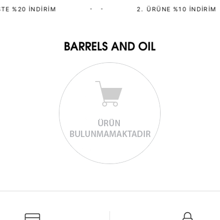
TE %20 İNDIRIM
•
•
2.⁠ ⁠ÜRÜNE %10 İNDIRIM