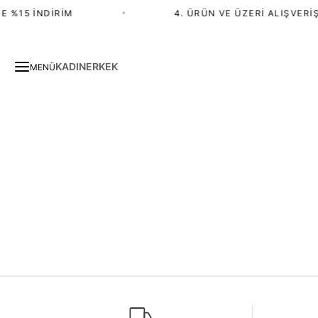
E %15 İNDIRIM
•
4. ÜRÜN VE ÜZERI ALIŞVERIŞ
KADIN
ERKEK
MENÜ