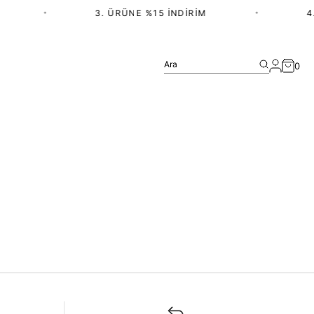
•
3. ÜRÜNE %15 İNDIRIM
•
4.
Ara
0