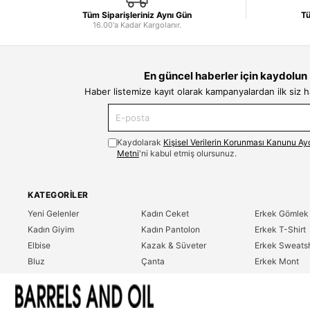
Tüm Siparişleriniz Aynı Gün
Tü
16.00'a Kadar Kargolanır.
En güncel haberler için kaydolun
Haber listemize kayıt olarak kampanyalardan ilk siz 
Kaydolarak
Kişisel Verilerin Korunması Kanunu Ay
Metni
'ni kabul etmiş olursunuz.
KATEGORILER
Yeni Gelenler
Kadın Ceket
Erkek Gömlek
Kadın Giyim
Kadın Pantolon
Erkek T-Shirt
Elbise
Kazak & Süveter
Erkek Sweatsh
Bluz
Çanta
Erkek Mont
Gömlek
Parfüm
Erkek Ceket
T-Shirt
Erkek Giyim
Erkek Pantolo
Sweatshirt
Çok Satanlar
İndirim