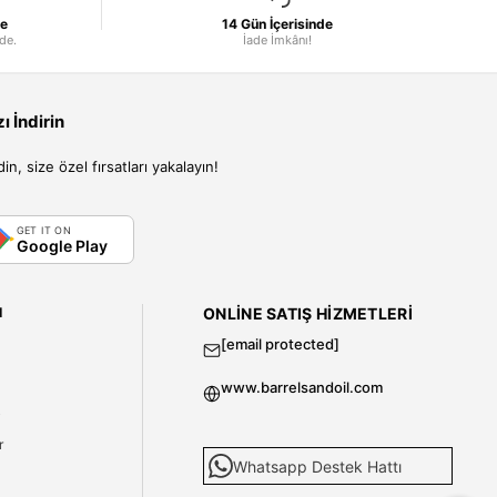
le
14 Gün İçerisinde
nde.
İade İmkânı!
 İndirin
, size özel fırsatları yakalayın!
GET IT ON
Google Play
I
ONLINE SATIŞ HIZMETLERI
[email protected]
www.barrelsandoil.com
i
r
Whatsapp Destek Hattı