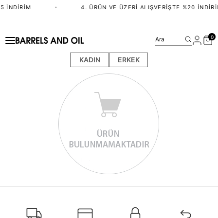
5 İNDIRIM
•
4. ÜRÜN VE ÜZERI ALIŞVERIŞTE %20 İNDIRI
0
Ara
KADIN
ERKEK