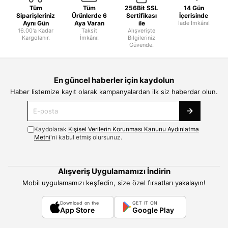
Tüm
Tüm
256Bit SSL
14 Gün
Siparişleriniz
Ürünlerde 6
Sertifikası
İçerisinde
Aynı Gün
Aya Varan
ile
İade İmkânı!
16.00'a Kadar
Taksit
Alışverişte
Kargolanır.
İmkânı!
Bilgileriniz
Güvende.
En güncel haberler için kaydolun
Haber listemize kayıt olarak kampanyalardan ilk siz haberdar olun.
Kaydolarak
Kişisel Verilerin Korunması Kanunu Aydınlatma
Metni
'ni kabul etmiş olursunuz.
Alışveriş Uygulamamızı İndirin
Mobil uygulamamızı keşfedin, size özel fırsatları yakalayın!
Download on the
GET IT ON
App Store
Google Play