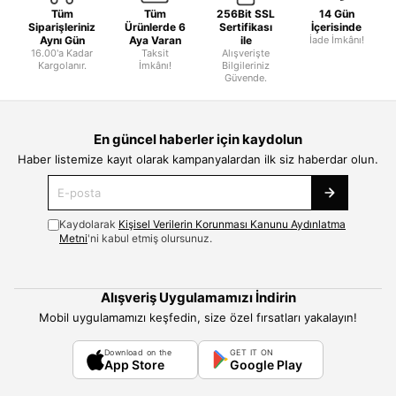
Tüm
Tüm
256Bit SSL
14 Gün
Siparişleriniz
Ürünlerde 6
Sertifikası
İçerisinde
Aynı Gün
Aya Varan
ile
İade İmkânı!
16.00'a Kadar
Taksit
Alışverişte
Kargolanır.
İmkânı!
Bilgileriniz
Güvende.
En güncel haberler için kaydolun
Haber listemize kayıt olarak kampanyalardan ilk siz haberdar olun.
Kaydolarak
Kişisel Verilerin Korunması Kanunu Aydınlatma
Metni
'ni kabul etmiş olursunuz.
Alışveriş Uygulamamızı İndirin
Mobil uygulamamızı keşfedin, size özel fırsatları yakalayın!
Download on the
GET IT ON
App Store
Google Play