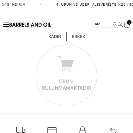
 %15 İNDIRIM
•
4. ÜRÜN VE ÜZERI ALIŞVERIŞTE %20 İN
0
Ara
KADIN
ERKEK