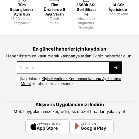
Tüm
Tüm
256Bit SSL
14 Gün
Siparişleriniz
Ürünlerde 6
Sertifikası
İçerisinde
Aynı Gün
Aya Varan
ile
İade İmkânı!
16.00'a Kadar
Taksit
Alışverişte
Kargolanır.
İmkânı!
Bilgileriniz
Güvende.
En güncel haberler için kaydolun
Haber listemize kayıt olarak kampanyalardan ilk siz haberdar olun.
Kaydolarak
Kişisel Verilerin Korunması Kanunu Aydınlatma
Metni
'ni kabul etmiş olursunuz.
Alışveriş Uygulamamızı İndirin
Mobil uygulamamızı keşfedin, size özel fırsatları yakalayın!
Download on the
GET IT ON
App Store
Google Play