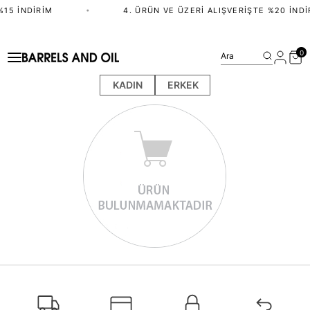
%15 İNDIRIM
•
4. ÜRÜN VE ÜZERI ALIŞVERIŞTE %20 İNDI
0
Ara
KADIN
ERKEK