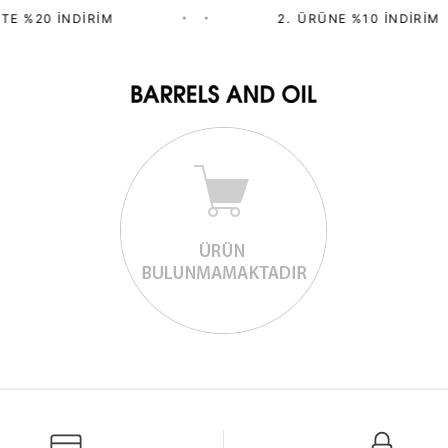
TE %20 İNDIRIM
•
•
2.⁠ ⁠ÜRÜNE %10 İNDIRIM