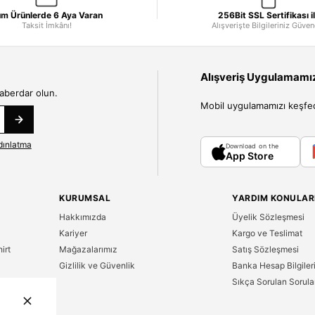
m Ürünlerde 6 Aya Varan
256Bit SSL Sertifikası i
Taksit İmkânı!
Alışverişte Bilgileriniz Güve
Alışveriş Uygulamamızı
haberdar olun.
Mobil uygulamamızı keşfedin
dınlatma
Download on the
App Store
KURUMSAL
YARDIM KONULAR
Hakkımızda
Üyelik Sözleşmesi
Kariyer
Kargo ve Teslimat
irt
Mağazalarımız
Satış Sözleşmesi
Gizlilik ve Güvenlik
Banka Hesap Bilgiler
Sıkça Sorulan Sorula
n