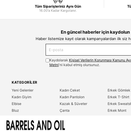
Tüm Siparişleriniz Aynı Gün
Tü
16.00'a Kadar Kargolanır.
En güncel haberler için kaydolun
Haber listemize kayıt olarak kampanyalardan ilk siz 
Kaydolarak
Kişisel Verilerin Korunması Kanunu Ay
Metni
'ni kabul etmiş olursunuz.
KATEGORILER
Yeni Gelenler
Kadın Ceket
Erkek Gömlek
Kadın Giyim
Kadın Pantolon
Erkek T-Shirt
Elbise
Kazak & Süveter
Erkek Sweatsh
Bluz
Çanta
Erkek Mont
Gömlek
Parfüm
Erkek Ceket
T-Shirt
Erkek Giyim
Erkek Pantolo
Sweatshirt
Çok Satanlar
İndirim