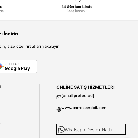
le
14 Gün İçerisinde
nde.
İade İmkânı!
 İndirin
, size özel fırsatları yakalayın!
GET IT ON
Google Play
I
ONLINE SATIŞ HIZMETLERI
[email protected]
www.barrelsandoil.com
i
r
Whatsapp Destek Hattı