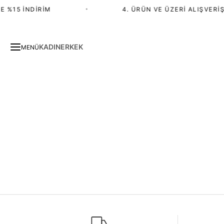
 %15 İNDIRIM
•
4. ÜRÜN VE ÜZERI ALIŞVERIŞ
KADIN
ERKEK
MENÜ