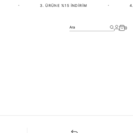
•
3. ÜRÜNE %15 İNDIRIM
•
4.
Ara
0