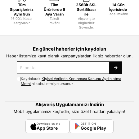
Tüm
Tüm
256Bit SSL
14 Gün
Siparişleriniz
Ürünlerde 6
Sertifikası
İçerisinde
Aynı Gün
Aya Varan
ile
İade İmkânı!
16.00'a Kadar
Taksit
Alışverişte
Kargolanır.
İmkânı!
Bilgileriniz
Güvende.
En güncel haberler için kaydolun
Haber listemize kayıt olarak kampanyalardan ilk siz haberdar olun.
Kaydolarak
Kişisel Verilerin Korunması Kanunu Aydınlatma
Metni
'ni kabul etmiş olursunuz.
Alışveriş Uygulamamızı İndirin
Mobil uygulamamızı keşfedin, size özel fırsatları yakalayın!
Download on the
GET IT ON
App Store
Google Play