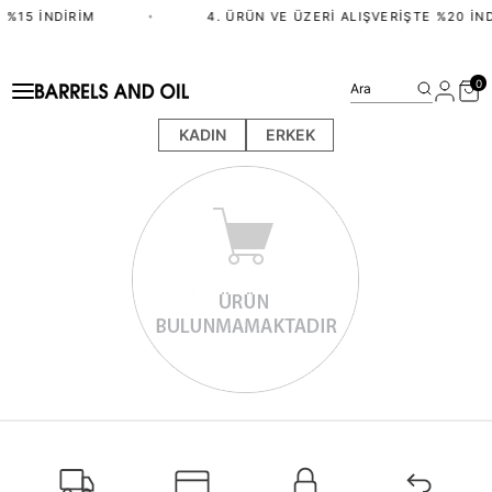
 %15 İNDIRIM
•
4. ÜRÜN VE ÜZERI ALIŞVERIŞTE %20 İND
0
Ara
KADIN
ERKEK