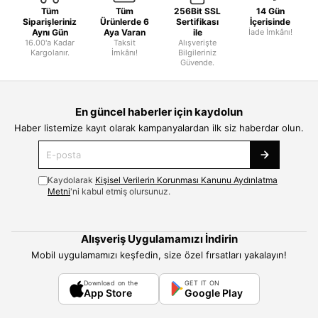
Tüm
Tüm
256Bit SSL
14 Gün
Siparişleriniz
Ürünlerde 6
Sertifikası
İçerisinde
Aynı Gün
Aya Varan
ile
İade İmkânı!
16.00'a Kadar
Taksit
Alışverişte
Kargolanır.
İmkânı!
Bilgileriniz
Güvende.
En güncel haberler için kaydolun
Haber listemize kayıt olarak kampanyalardan ilk siz haberdar olun.
Kaydolarak
Kişisel Verilerin Korunması Kanunu Aydınlatma
Metni
'ni kabul etmiş olursunuz.
Alışveriş Uygulamamızı İndirin
Mobil uygulamamızı keşfedin, size özel fırsatları yakalayın!
Download on the
GET IT ON
App Store
Google Play