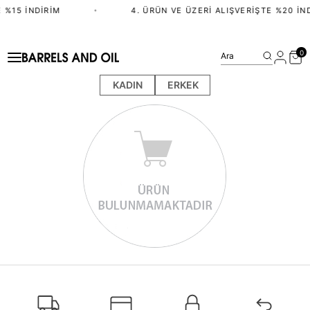
 %15 İNDIRIM
•
4. ÜRÜN VE ÜZERI ALIŞVERIŞTE %20 İN
0
Ara
KADIN
ERKEK