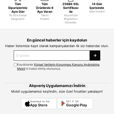
Tüm
Tüm
256Bit SSL
14 Gün
Siparişleriniz
Ürünlerde 6
Sertifikası
İçerisinde
Aynı Gün
Aya Varan
ile
İade İmkânı!
16.00'a Kadar
Taksit
Alışverişte
Kargolanır.
İmkânı!
Bilgileriniz
Güvende.
En güncel haberler için kaydolun
Haber listemize kayıt olarak kampanyalardan ilk siz haberdar olun.
Kaydolarak
Kişisel Verilerin Korunması Kanunu Aydınlatma
Metni
'ni kabul etmiş olursunuz.
Alışveriş Uygulamamızı İndirin
Mobil uygulamamızı keşfedin, size özel fırsatları yakalayın!
Download on the
GET IT ON
App Store
Google Play