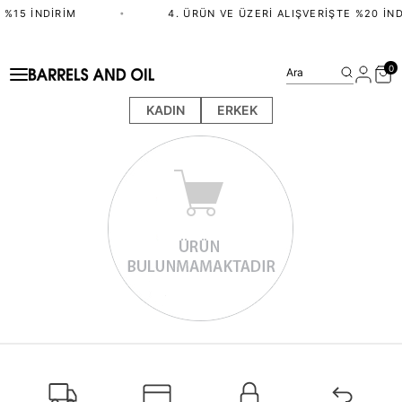
 %15 İNDIRIM
•
4. ÜRÜN VE ÜZERI ALIŞVERIŞTE %20 İND
0
Ara
KADIN
ERKEK