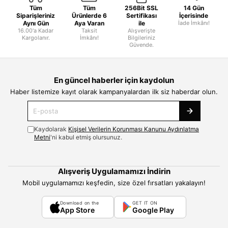
Tüm
Tüm
256Bit SSL
14 Gün
Siparişleriniz
Ürünlerde 6
Sertifikası
İçerisinde
Aynı Gün
Aya Varan
ile
İade İmkânı!
16.00'a Kadar
Taksit
Alışverişte
Kargolanır.
İmkânı!
Bilgileriniz
Güvende.
En güncel haberler için kaydolun
Haber listemize kayıt olarak kampanyalardan ilk siz haberdar olun.
Kaydolarak
Kişisel Verilerin Korunması Kanunu Aydınlatma
Metni
'ni kabul etmiş olursunuz.
Alışveriş Uygulamamızı İndirin
Mobil uygulamamızı keşfedin, size özel fırsatları yakalayın!
Download on the
GET IT ON
App Store
Google Play