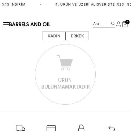
 %15 İNDIRIM
•
4. ÜRÜN VE ÜZERI ALIŞVERIŞTE %20 İN
0
Ara
KADIN
ERKEK