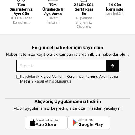
Tüm
Tüm
256Bit SSL
14 Gün
Siparişleriniz
Ürünlerde 6
Sertifikası
İçerisinde
Aynı Gün
Aya Varan
ile
İade İmkânı!
16.00'a Kadar
Taksit
Alışverişte
Kargolanır.
İmkânı!
Bilgileriniz
Güvende.
En güncel haberler için kaydolun
Haber listemize kayıt olarak kampanyalardan ilk siz haberdar olun.
Kaydolarak
Kişisel Verilerin Korunması Kanunu Aydınlatma
Metni
'ni kabul etmiş olursunuz.
Alışveriş Uygulamamızı İndirin
Mobil uygulamamızı keşfedin, size özel fırsatları yakalayın!
Download on the
GET IT ON
App Store
Google Play