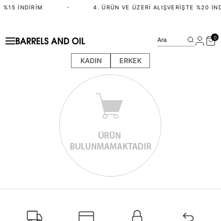
 %15 İNDIRIM
•
4. ÜRÜN VE ÜZERI ALIŞVERIŞTE %20 İN
0
Ara
KADIN
ERKEK