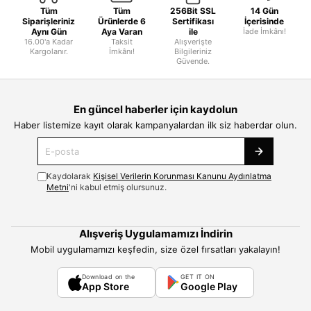
Tüm
Tüm
256Bit SSL
14 Gün
Siparişleriniz
Ürünlerde 6
Sertifikası
İçerisinde
Aynı Gün
Aya Varan
ile
İade İmkânı!
16.00'a Kadar
Taksit
Alışverişte
Kargolanır.
İmkânı!
Bilgileriniz
Güvende.
En güncel haberler için kaydolun
Haber listemize kayıt olarak kampanyalardan ilk siz haberdar olun.
Kaydolarak
Kişisel Verilerin Korunması Kanunu Aydınlatma
Metni
'ni kabul etmiş olursunuz.
Alışveriş Uygulamamızı İndirin
Mobil uygulamamızı keşfedin, size özel fırsatları yakalayın!
Download on the
GET IT ON
App Store
Google Play