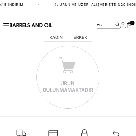
%15 İNDIRIM
•
4. ÜRÜN VE ÜZERI ALIŞVERIŞTE %20 İNDI
0
Ara
KADIN
ERKEK