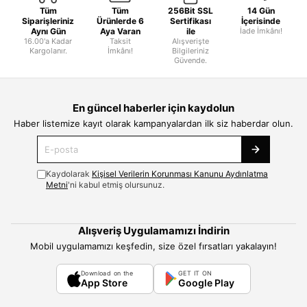
Tüm
Tüm
256Bit SSL
14 Gün
Siparişleriniz
Ürünlerde 6
Sertifikası
İçerisinde
Aynı Gün
Aya Varan
ile
İade İmkânı!
16.00'a Kadar
Taksit
Alışverişte
Kargolanır.
İmkânı!
Bilgileriniz
Güvende.
En güncel haberler için kaydolun
Haber listemize kayıt olarak kampanyalardan ilk siz haberdar olun.
Kaydolarak
Kişisel Verilerin Korunması Kanunu Aydınlatma
Metni
'ni kabul etmiş olursunuz.
Alışveriş Uygulamamızı İndirin
Mobil uygulamamızı keşfedin, size özel fırsatları yakalayın!
Download on the
GET IT ON
App Store
Google Play