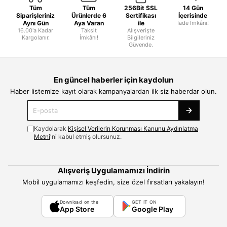
Tüm
Tüm
256Bit SSL
14 Gün
Siparişleriniz
Ürünlerde 6
Sertifikası
İçerisinde
Aynı Gün
Aya Varan
ile
İade İmkânı!
16.00'a Kadar
Taksit
Alışverişte
Kargolanır.
İmkânı!
Bilgileriniz
Güvende.
En güncel haberler için kaydolun
Haber listemize kayıt olarak kampanyalardan ilk siz haberdar olun.
Kaydolarak
Kişisel Verilerin Korunması Kanunu Aydınlatma
Metni
'ni kabul etmiş olursunuz.
Alışveriş Uygulamamızı İndirin
Mobil uygulamamızı keşfedin, size özel fırsatları yakalayın!
Download on the
GET IT ON
App Store
Google Play