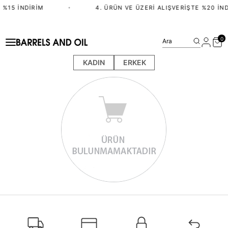
 %15 İNDIRIM
•
4. ÜRÜN VE ÜZERI ALIŞVERIŞTE %20 İND
0
Ara
KADIN
ERKEK