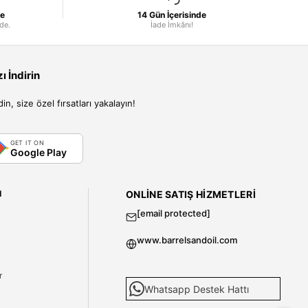
le
14 Gün İçerisinde
nde.
İade İmkânı!
 İndirin
, size özel fırsatları yakalayın!
GET IT ON
Google Play
I
ONLINE SATIŞ HIZMETLERI
[email protected]
www.barrelsandoil.com
i
r
Whatsapp Destek Hattı