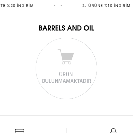
TE %20 İNDIRIM
•
•
2.⁠ ⁠ÜRÜNE %10 İNDIRIM