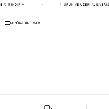
 %15 İNDIRIM
•
4. ÜRÜN VE ÜZERI ALIŞVERIŞ
KADIN
ERKEK
MENÜ