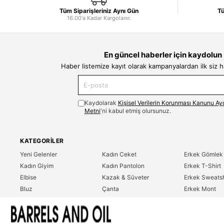
Tüm Siparişleriniz Aynı Gün
Tü
16.00'a Kadar Kargolanır.
En güncel haberler için kaydolun
Haber listemize kayıt olarak kampanyalardan ilk siz 
Kaydolarak
Kişisel Verilerin Korunması Kanunu Ay
Metni
'ni kabul etmiş olursunuz.
KATEGORILER
Yeni Gelenler
Kadın Ceket
Erkek Gömlek
Kadın Giyim
Kadın Pantolon
Erkek T-Shirt
Elbise
Kazak & Süveter
Erkek Sweatsh
Bluz
Çanta
Erkek Mont
Gömlek
Parfüm
Erkek Ceket
T-Shirt
Erkek Giyim
Erkek Pantolo
Sweatshirt
Çok Satanlar
İndirim