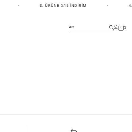
•
3. ÜRÜNE %15 İNDIRIM
•
4.
Ara
0