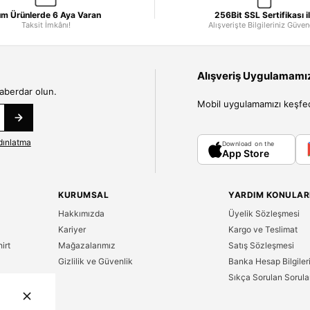
m Ürünlerde 6 Aya Varan
256Bit SSL Sertifikası i
Taksit İmkânı!
Alışverişte Bilgileriniz Güve
Alışveriş Uygulamamızı
haberdar olun.
Mobil uygulamamızı keşfedin
dınlatma
Download on the
App Store
KURUMSAL
YARDIM KONULAR
Hakkımızda
Üyelik Sözleşmesi
Kariyer
Kargo ve Teslimat
irt
Mağazalarımız
Satış Sözleşmesi
Gizlilik ve Güvenlik
Banka Hesap Bilgiler
Sıkça Sorulan Sorula
n