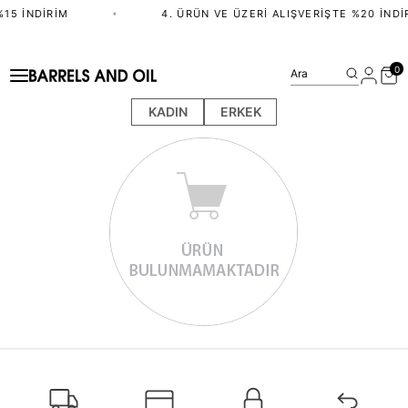
15 İNDIRIM
•
4. ÜRÜN VE ÜZERI ALIŞVERIŞTE %20 İNDI
0
Ara
KADIN
ERKEK