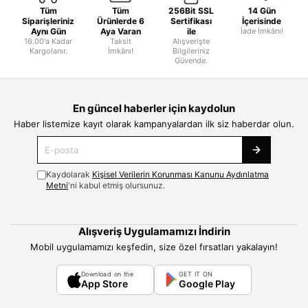
Tüm
Tüm
256Bit SSL
14 Gün
Siparişleriniz
Ürünlerde 6
Sertifikası
İçerisinde
Aynı Gün
Aya Varan
ile
İade İmkânı!
16.00'a Kadar
Taksit
Alışverişte
Kargolanır.
İmkânı!
Bilgileriniz
Güvende.
En güncel haberler için kaydolun
Haber listemize kayıt olarak kampanyalardan ilk siz haberdar olun.
Kaydolarak
Kişisel Verilerin Korunması Kanunu Aydınlatma
Metni
'ni kabul etmiş olursunuz.
Alışveriş Uygulamamızı İndirin
Mobil uygulamamızı keşfedin, size özel fırsatları yakalayın!
Download on the
GET IT ON
App Store
Google Play